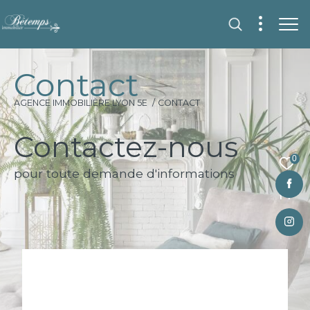
C
o
n
t
a
c
t
AGENCE IMMOBILIÈRE LYON 5E
CONTACT
Contactez-nous
0
pour toute demande d'informations
Fr