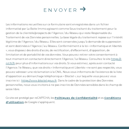
ENVOYER
Les informations recueillies sur ce formulaire sont enregistrées dans un fichier
informatisé par La Boite Immo agissant comme Sous-traitant du traitement pour la
gestion de la clientèle/prospects de l'Agence / du Réseau qui reste Responsable du
Traitement de vos Données personnelles. La base légale du traitement repose sur l'intérêt
légitime de l'Agence / du Réseau. Elles sont conservées jusqu'à demande de suppression
et sont destinées à l'Agence / au Réseau. Conformément à la loi « informatique et libertés
», vous disposez des droits d’accès, de rectification, d’effacement, d’opposition, de
limitation et de portabilité de vos données. Vous pouvez retirer votre consentement à
tout moment en contactant directement l’Agence / Le Réseau. Consultez le site
https://c
nil.fr/fr
pour plus d’informations sur vos droits. Si vous estimez, après avoir contacté
l'Agence / le Réseau, que vos droits « Informatique et Libertés » ne sont pas respectés, vous
pouvez adresser une réclamation à la CNIL. Nous vous informons de l’existence de la liste
d'opposition au démarchage téléphonique « Bloctel », sur laquelle vous pouvez vous
inscrire ici :
https://www.bloctel.gouv.fr
. Dans le cadre de la protection des Données
personnelles, nous vous invitons à ne pas inscrire de Données sensibles dans le champ de
saisie libre.
Ce site est protégé par reCAPTCHA, les
Politiques de Confidentialité
et es
Conditions
d'utilisation
de Google s'appliquent.