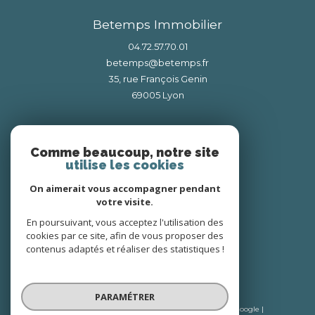
Betemps Immobilier
04.72.57.70.01
betemps@betemps.fr
35, rue François Genin
69005
lyon
Nous suivre sur
Comme beaucoup, notre site
utilise les cookies
On aimerait vous accompagner pendant
votre visite.
En poursuivant, vous acceptez l'utilisation des
cookies par ce site, afin de vous proposer des
Adhérents
contenus adaptés et réaliser des statistiques !
PARAMÉTRER
© 2026 | Tous droits réservés | Traduction powered by Google |