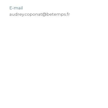
E-mail
audrey.coponat@betemps.fr