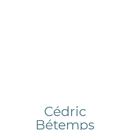
Cédric
Bétemps