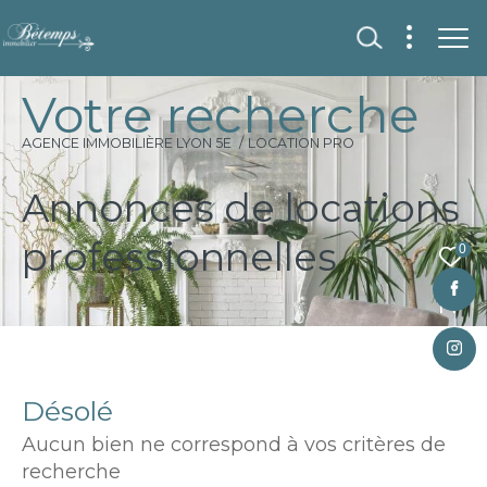
V
o
t
r
e
r
e
c
h
e
r
c
h
e
AGENCE IMMOBILIÈRE LYON 5E
LOCATION PRO
Annonces de locations
professionnelles
0
Fr
Désolé
Aucun bien ne correspond à vos critères de
recherche