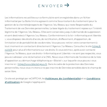
ENVOYER
Les informations recueillies sur ce formulaire sont enregistrées dans un fichier
informatisé par La Boite Immo agissant comme Sous-traitant du traitement pour la
gestion de la clientèle/prospects de l'Agence / du Réseau qui reste Responsable du
Traitement de vos Données personnelles. La base légale du traitement repose sur l'intérêt
légitime de l'Agence / du Réseau. Elles sont conservées jusqu'à demande de suppression
et sont destinées à l'Agence / au Réseau. Conformément à la loi « informatique et libertés
», vous disposez des droits d’accès, de rectification, d’effacement, d’opposition, de
limitation et de portabilité de vos données. Vous pouvez retirer votre consentement à
tout moment en contactant directement l’Agence / Le Réseau. Consultez le site
https://c
nil.fr/fr
pour plus d’informations sur vos droits. Si vous estimez, après avoir contacté
l'Agence / le Réseau, que vos droits « Informatique et Libertés » ne sont pas respectés, vous
pouvez adresser une réclamation à la CNIL. Nous vous informons de l’existence de la liste
d'opposition au démarchage téléphonique « Bloctel », sur laquelle vous pouvez vous
inscrire ici :
https://www.bloctel.gouv.fr
. Dans le cadre de la protection des Données
personnelles, nous vous invitons à ne pas inscrire de Données sensibles dans le champ de
saisie libre.
Ce site est protégé par reCAPTCHA, les
Politiques de Confidentialité
et es
Conditions
d'utilisation
de Google s'appliquent.