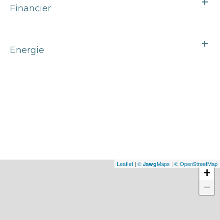
Financier
Energie
Leaflet
|
©
Maps
|
© OpenStreetMap
Jawg
+
−