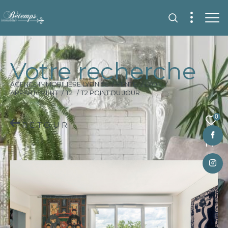
V
o
t
r
e
r
e
c
h
e
r
c
h
e
AGENCE IMMOBILIÈRE LYON 5E
VENTE
LYON
APPARTEMENT
T2
T2 POINT DU JOUR
0
RETOUR
Fr