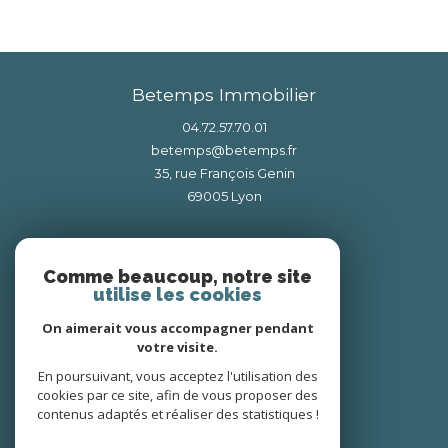
Betemps Immobilier
04.72.57.70.01
betemps@betemps.fr
35, rue François Genin
69005
lyon
Nous suivre sur
Comme beaucoup, notre site
utilise les cookies
On aimerait vous accompagner pendant
votre visite.
En poursuivant, vous acceptez l'utilisation des
cookies par ce site, afin de vous proposer des
Adhérents
contenus adaptés et réaliser des statistiques !