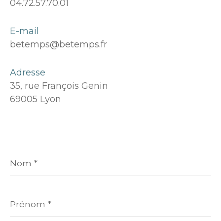
04.72.57.70.01
E-mail
betemps@betemps.fr
Adresse
35, rue François Genin
69005 Lyon
Nom
*
Prénom
*