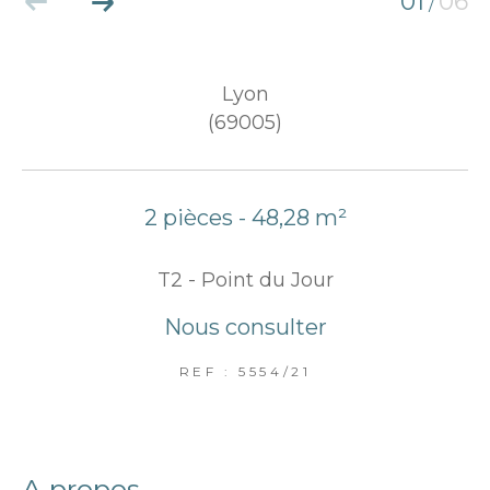
01
06
/
Lyon
(69005)
2 pièces - 48,28 m²
T2 - Point du Jour
Nous consulter
REF : 5554/21
a propos