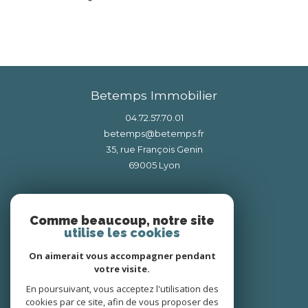
Betemps Immobilier
04.72.57.70.01
betemps@betemps.fr
35, rue François Genin
69005
lyon
Nous suivre sur
Comme beaucoup, notre site
utilise les cookies
On aimerait vous accompagner pendant
votre visite.
En poursuivant, vous acceptez l'utilisation des
cookies par ce site, afin de vous proposer des
Adhérents