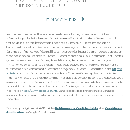
TRAITEMENT DE MES DONNÉES
PERSONNELLES (*)*
ENVOYER
Les informations recueillies sur ce formulaire sont enregistrées dans un fichier
informatisé par La Boite Immo agissant comme Sous-traitant du traitement pour la
gestion de la clientèle/prospects de l'Agence / du Réseau qui reste Responsable du
Traitement de vos Données personnelles. La base légale du traitement repose sur l'intérêt
légitime de l'Agence / du Réseau. Elles sont conservées jusqu'à demande de suppression
et sont destinées à l'Agence / au Réseau. Conformément à la loi « informatique et libertés
», vous disposez des droits d’accès, de rectification, d’effacement, d’opposition, de
limitation et de portabilité de vos données. Vous pouvez retirer votre consentement à
tout moment en contactant directement l’Agence / Le Réseau. Consultez le site
https://c
nil.fr/fr
pour plus d’informations sur vos droits. Si vous estimez, après avoir contacté
l'Agence / le Réseau, que vos droits « Informatique et Libertés » ne sont pas respectés, vous
pouvez adresser une réclamation à la CNIL. Nous vous informons de l’existence de la liste
d'opposition au démarchage téléphonique « Bloctel », sur laquelle vous pouvez vous
inscrire ici :
https://www.bloctel.gouv.fr
. Dans le cadre de la protection des Données
personnelles, nous vous invitons à ne pas inscrire de Données sensibles dans le champ de
saisie libre.
Ce site est protégé par reCAPTCHA, les
Politiques de Confidentialité
et es
Conditions
d'utilisation
de Google s'appliquent.