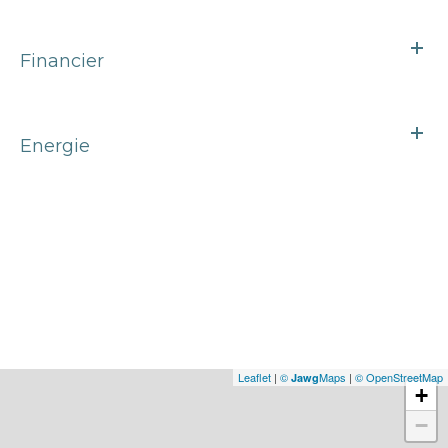
Financier
Energie
Leaflet
|
©
Maps
|
© OpenStreetMap
Jawg
+
−