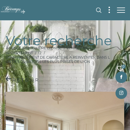
V
o
t
r
e
r
e
c
h
e
r
c
h
e
AGENCE IMMOBILIÈRE LYON 5E
VENTE
LYON
APPARTEMENT
T2
UN APPARTEMENT DE CARACTERE A REINVENTER DANS L
UN DES QUARTIERS LES PLUS PRISES DE LYON
0
RETOUR
Fr