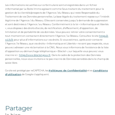
Les informations recueillies sur ce formulaire sont enregistrées dans un fichier
informatisé par La Boite Immo agissant comme Sous-traitant du traitement pour la
gestion de la clientèle/prospects de l'Agence / du Réseau qui reste Responsable du
Traitement de vos Données personnelles. La base légale du traitement repose sur l'intérêt
légitime de l'Agence / du Réseau. Elles sont conservées jusqu'à demande de suppression
et sont destinées à l'Agence / au Réseau. Conformément à la loi « informatique et libertés
», vous disposez des droits d’accès, de rectification, d’effacement, d’opposition, de
limitation et de portabilité de vos données. Vous pouvez retirer votre consentement à
tout moment en contactant directement l’Agence / Le Réseau. Consultez le site
https://c
nil.fr/fr
pour plus d’informations sur vos droits. Si vous estimez, après avoir contacté
l'Agence / le Réseau, que vos droits « Informatique et Libertés » ne sont pas respectés, vous
pouvez adresser une réclamation à la CNIL. Nous vous informons de l’existence de la liste
d'opposition au démarchage téléphonique « Bloctel », sur laquelle vous pouvez vous
inscrire ici :
https://www.bloctel.gouv.fr
. Dans le cadre de la protection des Données
personnelles, nous vous invitons à ne pas inscrire de Données sensibles dans le champ de
saisie libre.
Ce site est protégé par reCAPTCHA, les
Politiques de Confidentialité
et es
Conditions
d'utilisation
de Google s'appliquent.
partager