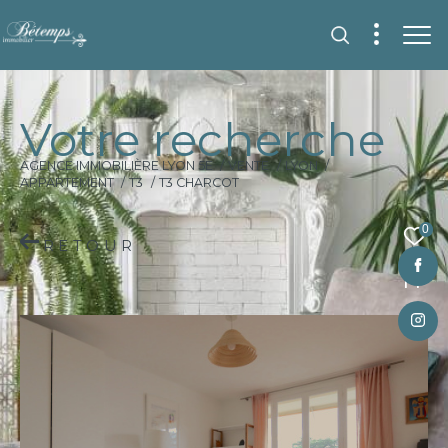
V
o
t
r
e
r
e
c
h
e
r
c
h
e
AGENCE IMMOBILIÈRE LYON 5E
VENTE
LYON
APPARTEMENT
T3
T3 CHARCOT
0
RETOUR
Fr