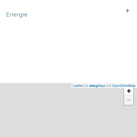
Energie
Leaflet
|
©
Maps
|
© OpenStreetMap
Jawg
+
−