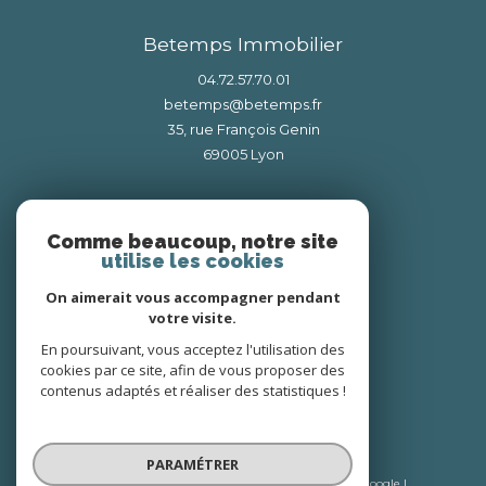
Betemps Immobilier
04.72.57.70.01
betemps@betemps.fr
35, rue François Genin
69005
lyon
Nous suivre sur
Comme beaucoup, notre site
utilise les cookies
On aimerait vous accompagner pendant
votre visite.
En poursuivant, vous acceptez l'utilisation des
cookies par ce site, afin de vous proposer des
Adhérents
contenus adaptés et réaliser des statistiques !
PARAMÉTRER
© 2026 | Tous droits réservés | Traduction powered by Google |