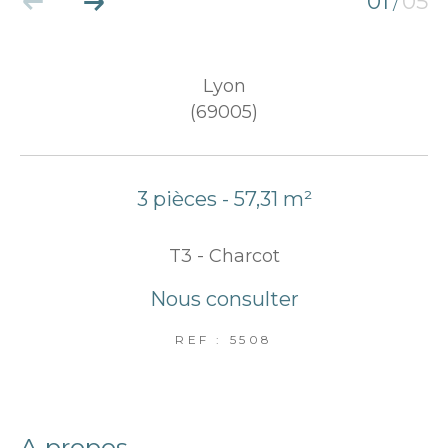
01
05
/
Lyon
(69005)
3 pièces - 57,31 m²
T3 - Charcot
Nous consulter
REF : 5508
a propos