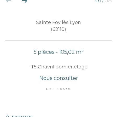
01
08
/
Sainte Foy lès Lyon
(69110)
5 pièces - 105,02 m²
T5 Chavril dernier étage
Nous consulter
REF : 5576
a propos