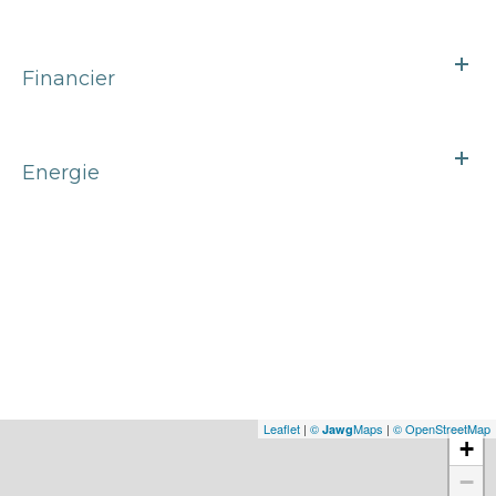
Financier
Energie
Leaflet
|
©
Maps
|
© OpenStreetMap
Jawg
+
−