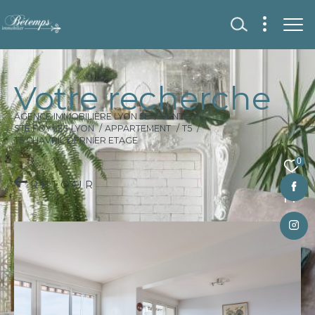
V
o
t
r
e
r
e
c
h
e
r
c
h
e
AGENCE IMMOBILIÈRE LYON 5E
VENTE
STE FOY LES LYON
APPARTEMENT
T5
T5 CHAVRIL DERNIER ETAGE
0
RETOUR
Fr