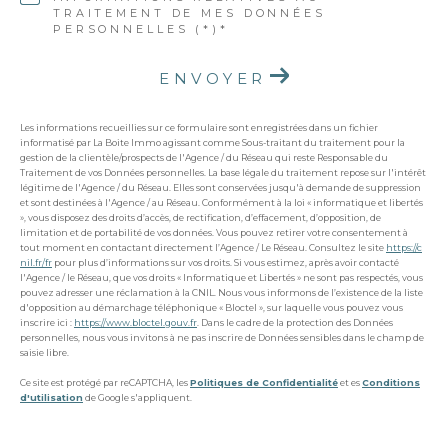
TRAITEMENT DE MES DONNÉES
PERSONNELLES (*)*
ENVOYER
Les informations recueillies sur ce formulaire sont enregistrées dans un fichier
informatisé par La Boite Immo agissant comme Sous-traitant du traitement pour la
gestion de la clientèle/prospects de l'Agence / du Réseau qui reste Responsable du
Traitement de vos Données personnelles. La base légale du traitement repose sur l'intérêt
légitime de l'Agence / du Réseau. Elles sont conservées jusqu'à demande de suppression
et sont destinées à l'Agence / au Réseau. Conformément à la loi « informatique et libertés
», vous disposez des droits d’accès, de rectification, d’effacement, d’opposition, de
limitation et de portabilité de vos données. Vous pouvez retirer votre consentement à
tout moment en contactant directement l’Agence / Le Réseau. Consultez le site
https://c
nil.fr/fr
pour plus d’informations sur vos droits. Si vous estimez, après avoir contacté
l'Agence / le Réseau, que vos droits « Informatique et Libertés » ne sont pas respectés, vous
pouvez adresser une réclamation à la CNIL. Nous vous informons de l’existence de la liste
d'opposition au démarchage téléphonique « Bloctel », sur laquelle vous pouvez vous
inscrire ici :
https://www.bloctel.gouv.fr
. Dans le cadre de la protection des Données
personnelles, nous vous invitons à ne pas inscrire de Données sensibles dans le champ de
saisie libre.
Ce site est protégé par reCAPTCHA, les
Politiques de Confidentialité
et es
Conditions
d'utilisation
de Google s'appliquent.