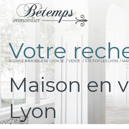
V
o
t
r
e
r
e
c
h
AGENCE IMMOBILIÈRE LYON 5E
VENTE
STE FOY LES LYON
MA
Maison en v
Lyon