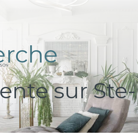
e
r
c
h
e
ISON
ente sur Ste-