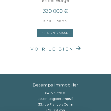
ernier étage
330 000 €
REF : 5828
PRIX EN BAISSE
VOIR LE BIEN
Betemps Immobilier
04.72.57.70.01
betemps@betemps.fr
35, rue François Genin
69005
lyon