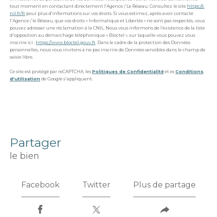
tout moment en contactant directement l’Agence / Le Réseau. Consultez le site
https://c
nil.fr/fr
pour plus d’informations sur vos droits. Si vous estimez, après avoir contacté
l'Agence / le Réseau, que vos droits « Informatique et Libertés » ne sont pas respectés, vous
pouvez adresser une réclamation à la CNIL. Nous vous informons de l’existence de la liste
d'opposition au démarchage téléphonique « Bloctel », sur laquelle vous pouvez vous
inscrire ici :
https://www.bloctel.gouv.fr
. Dans le cadre de la protection des Données
personnelles, nous vous invitons à ne pas inscrire de Données sensibles dans le champ de
saisie libre.
Ce site est protégé par reCAPTCHA, les
Politiques de Confidentialité
et es
Conditions
d'utilisation
de Google s'appliquent.
partager
le bien
Facebook
Twitter
Plus de partage