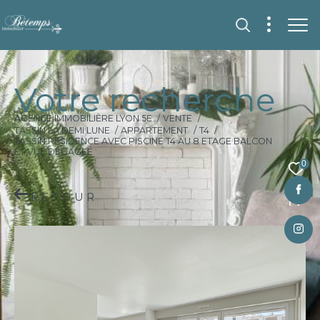
V
o
t
r
e
r
e
c
h
e
r
c
h
e
AGENCE IMMOBILIÈRE LYON 5E
VENTE
TASSIN LA DEMI LUNE
APPARTEMENT
T4
TASSIN RESIDENCE AVEC PISCINE T4 AU 8 ETAGE BALCON
ET VUE DEGAGEE
0
RETOUR
Fr