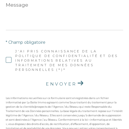
Message
*
* Champ obligatoire
J'AI PRIS CONNAISSANCE DE LA
POLITIQUE DE CONFIDENTIALITÉ ET DES
INFORMATIONS RELATIVES AU
TRAITEMENT DE MES DONNÉES
PERSONNELLES (*)*
ENVOYER
Les informations recueillies sur ce formulaire sont enregistrées dans un fichier
informatisé par La Boite Immo agissant comme Sous-traitant du traitement pour la
gestion de la clientèle/prospects de l'Agence / du Réseau qui reste Responsable du
Traitement de vos Données personnelles. La base légale du traitement repose sur l'intérêt
légitime de l'Agence / du Réseau. Elles sont conservées jusqu'à demande de suppression
et sont destinées à l'Agence / au Réseau. Conformément à la loi « informatique et libertés
», vous disposez des droits d’accès, de rectification, d’effacement, d’opposition, de
limitation et de portabilité de vos données. Vous pouvez retirer votre consentement à