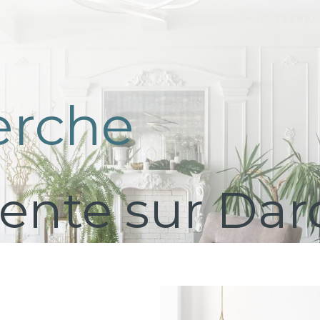
e
r
c
h
e
ente sur Dard