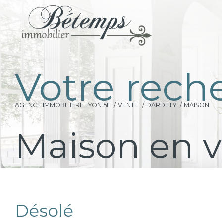
V
o
t
r
e
r
e
c
h
AGENCE IMMOBILIÈRE LYON 5E
VENTE
DARDILLY
MAISON
Maison en v
Désolé