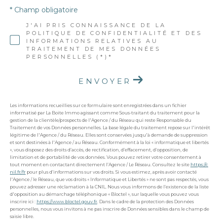
* Champ obligatoire
J'AI PRIS CONNAISSANCE DE LA
POLITIQUE DE CONFIDENTIALITÉ ET DES
INFORMATIONS RELATIVES AU
TRAITEMENT DE MES DONNÉES
PERSONNELLES (*)*
ENVOYER
Les informations recueillies sur ce formulaire sont enregistrées dans un fichier
informatisé par La Boite Immo agissant comme Sous-traitant du traitement pour la
gestion de la clientèle/prospects de l'Agence / du Réseau qui reste Responsable du
Traitement de vos Données personnelles. La base légale du traitement repose sur l'intérêt
légitime de l'Agence / du Réseau. Elles sont conservées jusqu'à demande de suppression
et sont destinées à l'Agence / au Réseau. Conformément à la loi « informatique et libertés
», vous disposez des droits d’accès, de rectification, d’effacement, d’opposition, de
limitation et de portabilité de vos données. Vous pouvez retirer votre consentement à
tout moment en contactant directement l’Agence / Le Réseau. Consultez le site
https://c
nil.fr/fr
pour plus d’informations sur vos droits. Si vous estimez, après avoir contacté
l'Agence / le Réseau, que vos droits « Informatique et Libertés » ne sont pas respectés, vous
pouvez adresser une réclamation à la CNIL. Nous vous informons de l’existence de la liste
d'opposition au démarchage téléphonique « Bloctel », sur laquelle vous pouvez vous
inscrire ici :
https://www.bloctel.gouv.fr
. Dans le cadre de la protection des Données
personnelles, nous vous invitons à ne pas inscrire de Données sensibles dans le champ de
saisie libre.