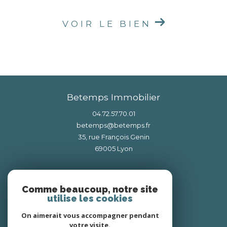
VOIR LE BIEN
Betemps Immobilier
04.72.57.70.01
betemps@betemps.fr
35, rue François Genin
69005
lyon
Nous suivre sur
Comme beaucoup, notre site
utilise les cookies
On aimerait vous accompagner pendant
votre visite.