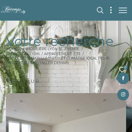
V
o
t
r
e
r
e
c
h
e
r
c
h
e
AGENCE IMMOBILIÈRE LYON 5E
VENTE
STE FOY LES LYON
APPARTEMENT
T3
UN T3 CLE EN MAIN LUMINEUX ET CLIMATISE IDEAL POUR
INVESTIR OU S INSTALLER DEMAIN
0
RETOUR
Fr