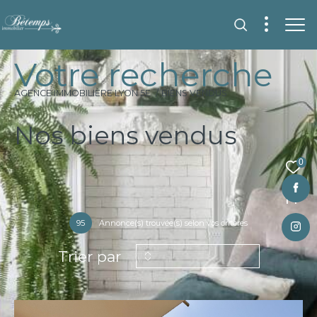
V
o
t
r
e
r
e
c
h
e
r
c
h
e
AGENCE IMMOBILIÈRE LYON 5E
BIENS VENDUS
Nos biens vendus
0
Fr
95
Annonce(s) trouvée(s) selon vos critères
Trier par